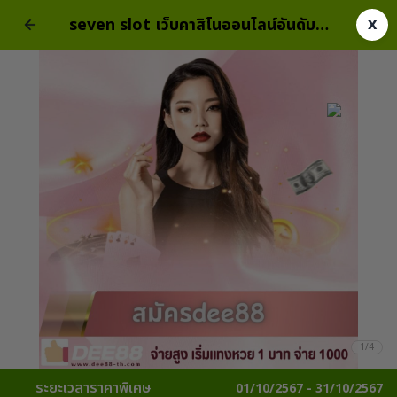
x
seven slot เว็บคาสิโนออนไลน์อันดับหนึ่
ง มั่นคง เชื่อถือได้ โปรโมชั่นสุดคุ้ม
1/4
ระยะเวลาราคาพิเศษ
01/10/2567 - 31/10/2567