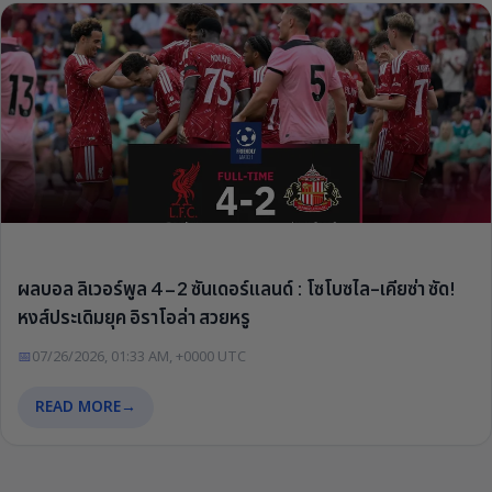
ผลบอล ลิเวอร์พูล 4-2 ซันเดอร์แลนด์ : โซโบซไล-เคียซ่า ซัด!
หงส์ประเดิมยุค อิราโอล่า สวยหรู
📅
07/26/2026, 01:33 AM, +0000 UTC
READ MORE
→