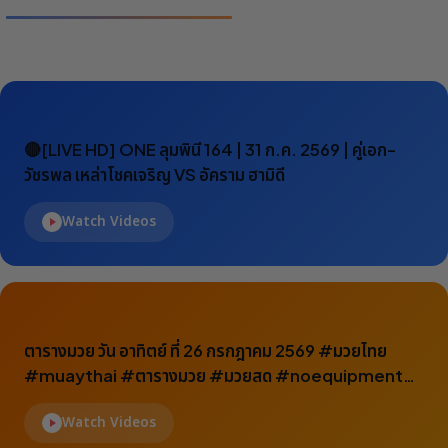
🔴[LIVE HD] ONE ลุมพินี 164 | 31 ก.ค. 2569 | คู่เอก-
วัชรพล เหล่าโชคเจริญ VS อัคราม ฮามิดี
Watch Videos
ตารางมวย วัน อาทิตย์ ที่ 26 กรกฎาคม 2569 #มวยไทย
#muaythai #ตารางมวย #มวยสด #noequipment
#shorts
Watch Videos